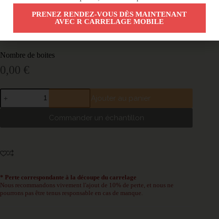
Ajouter 10% de perte
*
PRENEZ RENDEZ-VOUS DÈS MAINTENANT
Ajouter 10% de perte
AVEC R CARRELAGE MOBILE
Je ne souhaite pas bénéficier de 10% de perte*
Nombre de boites
0,00
€
Ajouter au panier
Commander un échantillon
* Perte correspondante à la découpe du carrelage
Nous recommandons vivement l'ajout de 10% de perte, et nous ne
pourrons pas être tenus responsable en cas de manque.