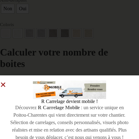
Anti-dérapant
Non
Oui
Coloris
Calculer votre nombre de
boites
Renseignez la surface à couvrir et nous calculerons
automatiquement le nombre de boites dont vous avez
besoin. Vous pouvez ajouter une marge de 10% pour
R Carrelage devient mobile !
plus de sérénité
Découvrez
R Carrelage Mobile
: un service unique en
Poitou-Charentes qui vient directement sur votre chantier.
Surface à couvrir en m²
*
Sélection de carrelages, conseils personnalisés, visuels photo
réalistes et mise en relation avec des artisans qualifiés. Plus
besoin de vous déplacer, c’est nous qui venons à vous !