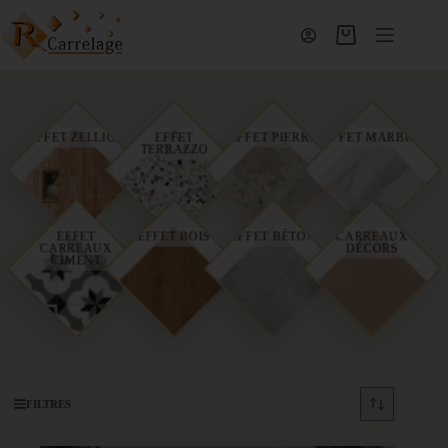
EFFET ZELLIGE
EFFET
EFFET PIERRE
EFFET MARBRE
TERRAZZO
EFFET
EFFET BOIS
EFFET BÉTON
CARREAUX
CARREAUX
DÉCORS
CIMENT
FILTRES