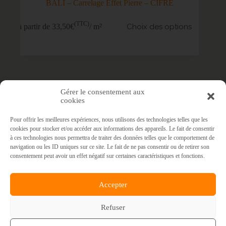
BALI – Carrelage Effet Pierre – CIFRE
(TTC)
à partir de 33,50€
/ m²
Choix des options
Gérer le consentement aux
cookies
Pour offrir les meilleures expériences, nous utilisons des technologies telles que les
cookies pour stocker et/ou accéder aux informations des appareils. Le fait de consentir
à ces technologies nous permettra de traiter des données telles que le comportement de
navigation ou les ID uniques sur ce site. Le fait de ne pas consentir ou de retirer son
Accueil
Carrelage
consentement peut avoir un effet négatif sur certaines caractéristiques et fonctions.
Qui sommes nous
R Carrelage Mobile
Accepter
Boutique
Promotions
Contact
Refuser
© 2026 R Carrelage |
Mentions Légales
|
CGV