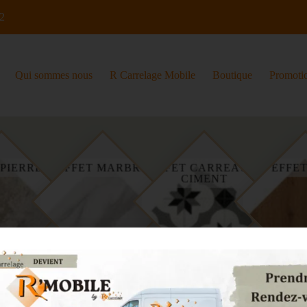
32
Qui sommes nous
R Carrelage Mobile
Boutique
Promoti
EFFET CARREAUX
 PIERRE
EFFET MARBRE
EFFET
CIMENT