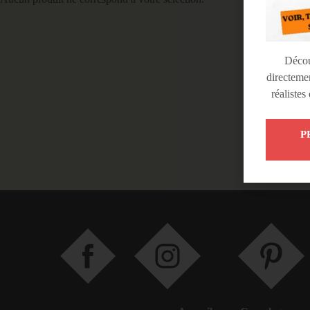
Déco
directemen
réalistes
P