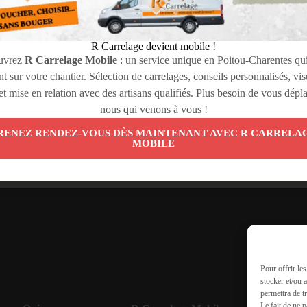
R Carrelage devient mobile !
uvrez
R Carrelage Mobile
: un service unique en Poitou-Charentes qui
t sur votre chantier. Sélection de carrelages, conseils personnalisés, vi
 et mise en relation avec des artisans qualifiés. Plus besoin de vous dépla
nous qui venons à vous !
RENEZ RENDEZ-VOUS DÈS MAINTENANT AVEC R CARRELA
MOBILE
Pour offrir le
stocker et/ou 
permettra de t
Le fait de ne 