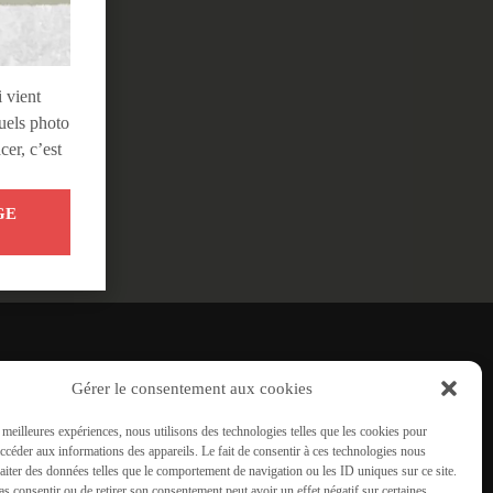
 vient
suels photo
cer, c’est
GE
Gérer le consentement aux cookies
s meilleures expériences, nous utilisons des technologies telles que les cookies pour
accéder aux informations des appareils. Le fait de consentir à ces technologies nous
raiter des données telles que le comportement de navigation ou les ID uniques sur ce site.
pas consentir ou de retirer son consentement peut avoir un effet négatif sur certaines