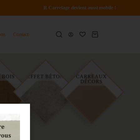
R Carrelage devient aussi mobile !
ons
Contact
CARREAUX
 BOIS
EFFET BÉTON
DÉCORS